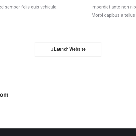
sed semper felis quis vehicula
imperdiet ante non nib
Morbi dapibus a tellus
Launch Website
oom
Next
project: