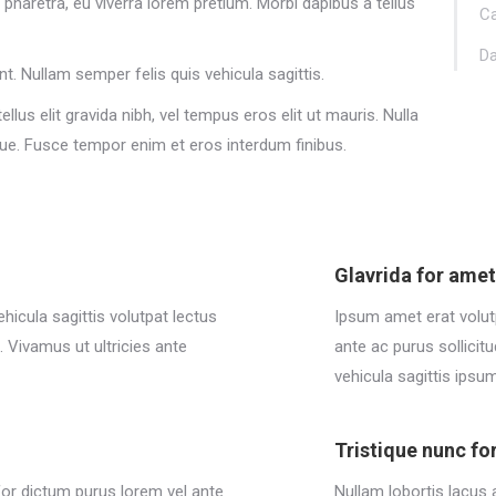
pharetra, eu viverra lorem pretium. Morbi dapibus a tellus
Ca
Da
unt. Nullam semper felis quis vehicula sagittis.
llus elit gravida nibh, vel tempus eros elit ut mauris. Nulla
que. Fusce tempor enim et eros interdum finibus.
Glavrida for ame
icula sagittis volutpat lectus
Ipsum amet erat volut
t. Vivamus ut ultricies ante
ante ac purus sollicit
vehicula sagittis ipsum
Tristique nunc fo
for dictum purus lorem vel ante
Nullam lobortis lacus 