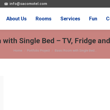
info@sacomotel.com
About Us
Rooms
Services
Fun
C
 with Single Bed – TV, Fridge an
Home
Portfolio Project
Basic Room with Single Bed…