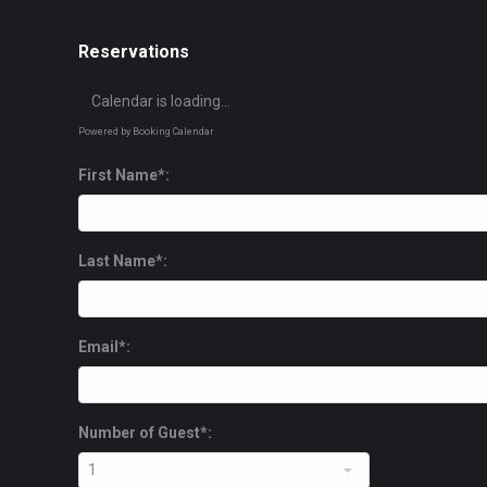
Reservations
Calendar is loading...
Powered by
Booking Calendar
First Name*:
Last Name*:
Email*:
Number of Guest*: