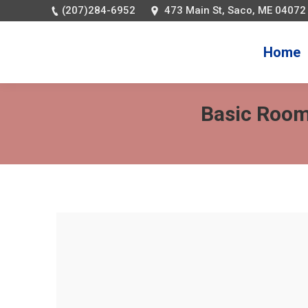
(207)284-6952
473 Main St, Saco, ME 04072
Home
Basic Room
You are here: