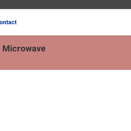
ontact
Search:
d Microwave