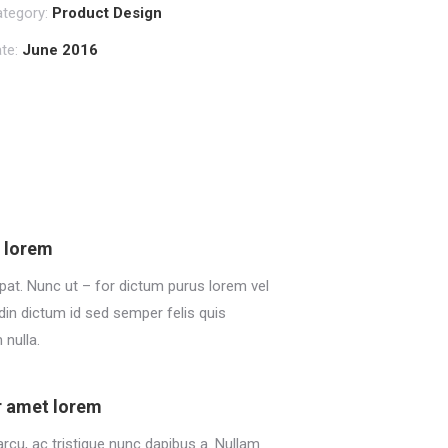
tegory:
Product Design
te:
June 2016
t lorem
pat. Nunc ut – for dictum purus lorem vel
udin dictum id sed semper felis quis
 nulla.
r amet lorem
arcu, ac tristique nunc dapibus a. Nullam