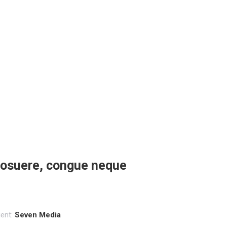
t posuere, congue neque
ient:
Seven Media