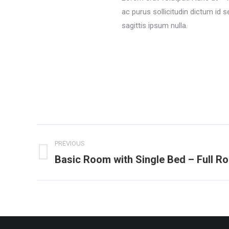
ac purus sollicitudin dictum id 
sagittis ipsum nulla.
Project
PREVIOUS
navigation
Basic Room with Single Bed – Full R
Previous
project: