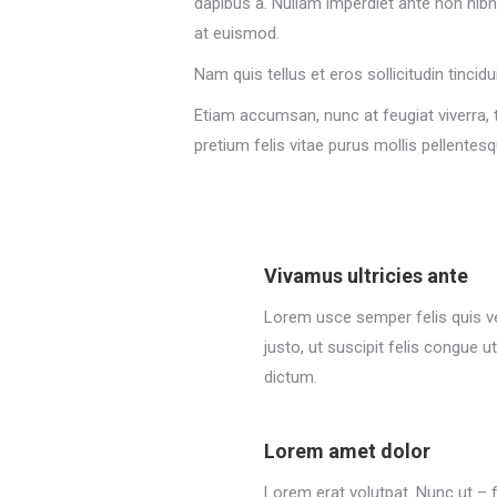
dapibus a. Nullam imperdiet ante non nibh 
at euismod.
Nam quis tellus et eros sollicitudin tincid
Etiam accumsan, nunc at feugiat viverra, te
pretium felis vitae purus mollis pellentes
Vivamus ultricies ante
Lorem usce semper felis quis veh
justo, ut suscipit felis congue u
dictum.
Lorem amet dolor
Lorem erat volutpat. Nunc ut – 